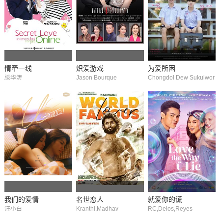
情牵一线
炽爱游戏
为爱所困
滕华涛
Jason Bourque
Chongdol Dew Sukulwor
apat,Noppharat Ramwon
g
我们的爱情
名世恋人
就爱你的谎
汪小白
Kranthi,Madhav
RC,Delos,Reyes