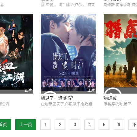
昱君
詹·亚曼 ， 阿兰娜·布卢尔 ， 阿莱
马修斯·阿布雷乌,阿妮
桑德罗·普莱齐奥西 ，爱德·维斯特
millo Borges,Higo
维克 ， 约翰·汉纳
正片
正片
错过了，遗憾吗？
猎虎贰
,颜雪凡
庄达菲,王安宇,白客,敖子逸,赵佳
康磊,李先时,杨亚
丽,周澄奥,陈昊宇,黄子琪,吴汉坤,
孙嘉灵,泰乐
首页
上一页
1
2
3
4
5
6
下