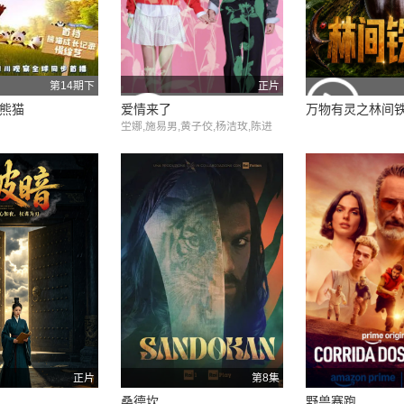
第14期下
正片
熊猫
爱情来了
万物有灵之林间
坣娜,施易男,黄子佼,杨洁玫,陈进
兴,廖慧珍,马念先
正片
第8集
桑德坎
野兽赛跑