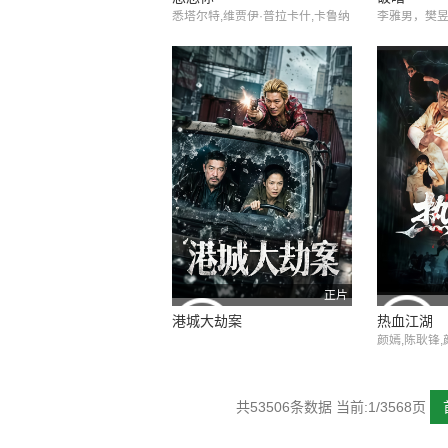
悉塔尔特,维贾伊·普拉卡什,卡鲁纳
李雅男，樊
卡兰,纳拉因,阿努帕玛·帕拉米斯兰
正片
港城大劫案
热血江湖
颜嫣,陈耿锋
共53506条数据 当前:1/3568页