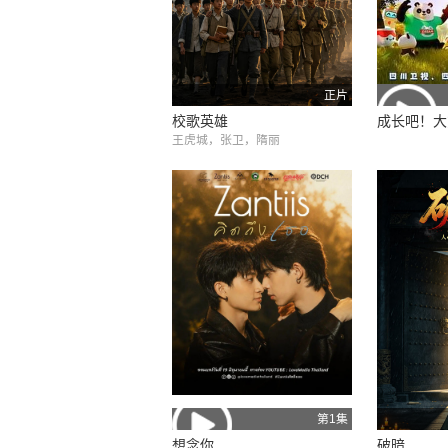
正片
校歌英雄
成长吧！大
王虎城，张卫，隋丽
第1集
想念你
破暗