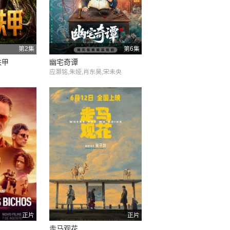
第2集
第6集
铁甲
幽宅奇谭
应灏铭,朱娅,肖东昊,宋未央
正片
正片
走马观花