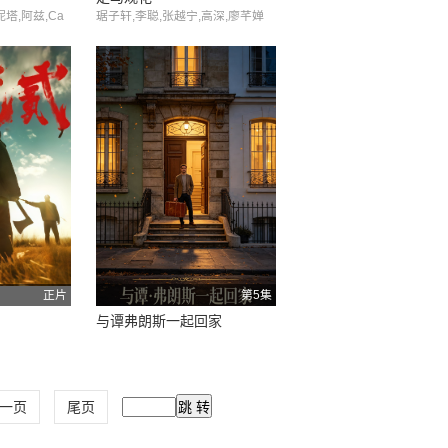
塔,阿兹,Ca
琚子轩,李聪,张越宁,高深,廖芊婵
r Campagnaro
正片
第5集
与谭弗朗斯一起回家
一页
尾页