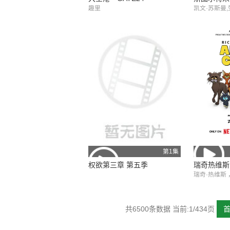
趣里
凯文·苏斯曼,
恩·波塞恩,约
穆斯蒂略,雅
·林茨,布兰顿·
Rose,Gastó
ony Giang
坎,乔什·布雷
第1集
权欲第三章 第五季
瑞奇热维斯
瑞奇·热维斯 
巴斯登 ，大卫
共6500条数据 当前:1/434页