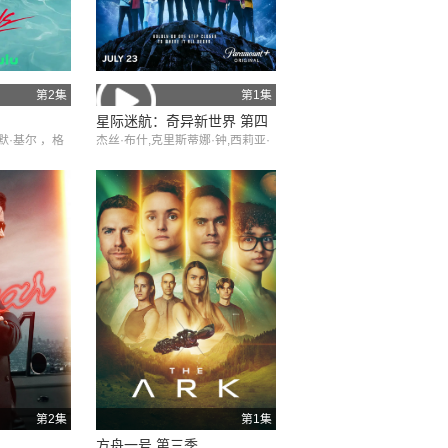
第2集
第1集
星际迷航：奇异新世界 第四
默·基尔 ，格
杰丝·布什,克里斯蒂娜·钟,西莉亚·
季
斯·本特利 ，
罗丝·古丁,阿德里安·霍姆斯,克里
斯汀·霍恩,丹·让诺特,卡罗尔·凯恩,
亚历克丝·卡普,安松·蒙特,Chris M
yers,梅利莎·纳维亚,比安卡·努加
拉,基利安·奥沙利文,巴布斯·奥卢
桑莫昆,帕顿·奥斯瓦尔特
第2集
第1集
方舟一号 第三季