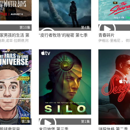
第10集
第4集
家男孩的生活 第
“皮行者牧场”的秘密 第七季
青春碎片
斯,诺亚·拉朗德,阿
伊格比·里格尼 ， 荷
,艾萨克·阿雷兰尼斯
拉汉姆·坎贝尔 ， 韦
埃文·蕾切尔·伍德
第1集
第1集
能拯救宇宙
末日地堡 第三季
谜探休格 第二季