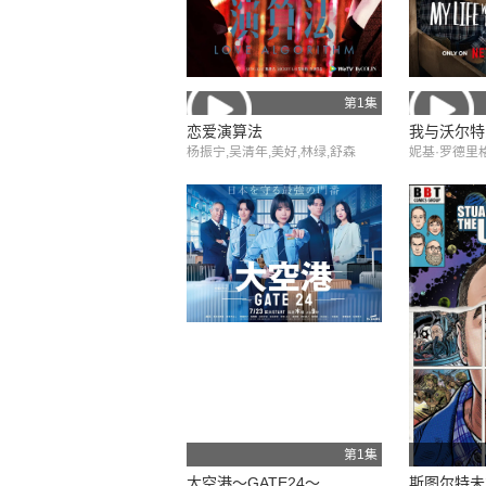
第1集
恋爱演算法
我与沃尔特
杨振宁,吴清年,美好,林绿,舒森
妮基·罗德里格
三季
什比·金特里
第1集
大空港～GATE24～
斯图尔特未