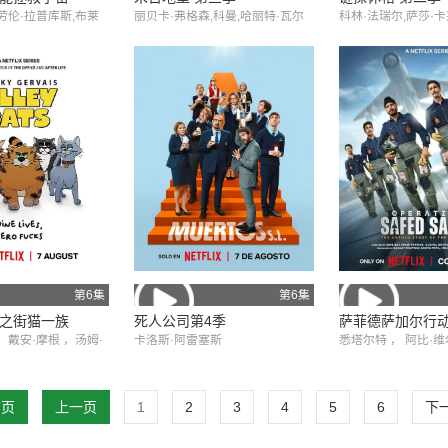
劳伦·拉普库斯,布莱
丽贝卡·弗格森,科曼,哈丽特·瓦尔
科林·法瑞尔,萨莎·卡
翰·罗斯·鲍伊,路易斯·
特,才那扎·乌奇,阿维·纳什,亚历山
顿,劳拉·唐奈里,布赖
沙·斯莱瑟斯,维奥莱特
大·莱利,肖恩·麦克雷,雷米·米尔纳,
镇,雷蒙德·李,杰克·
莫拉莱斯,Brooklyn
里克·戈麦斯,比利·波斯尔思韦特,
惠格姆,艾琳·吴
n Brouet,丁瑞奇,Anth
克莱尔·珀金斯,阿什利·祖克曼,杰
rande,阿蒂克斯·巴塔
西卡·亨维克,劳拉·伊内斯,杰西卡·
纳,瑞恩·卡特赖特
布朗·芬德利,莫文·克里斯蒂,里德·
伯尼,马特·克拉文,科林·汉克斯,史
蒂夫·扎恩
第6集
第6集
之街猫一族
死人公司第4季
萨菲德萨加尔行
，戴安·摩根 ，汤姆·
卡洛斯·阿雷塞斯
悉塔尔特 ， 阿比·维
·厄尔 ，乔·哈特利
舍尔吉勒 ，Dia Mi
塔·科利
首页
上一页
1
2
3
4
5
6
下