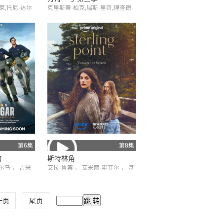
莱,托尼·达尔
克里斯蒂·柏克,瑞斯·里奇,理查德·
恩·吉利斯,河
弗利施曼,瑞安·亚当斯,帕夫莱·耶
托帕利安,谢伊·
里尼奇
第6集
第8集
动
斯特林角
尔马 ， 吉米·
艾拉·鲁宾 ， 艾米丽·霍菲尔 ， 基
rza ，普拉加克
恩·鲁法洛， 博·布拉加森
一页
尾页