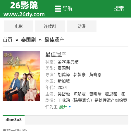
导航
搜索
电影
连续剧
动漫
首页
»
泰国剧
»
最佳遗产
最佳遗产
状态：
第20集完结
类型：
泰国剧
导演：
胡鹤译 . 郭贽豪 . 黄骞恩
地区：
新加坡
年代：
2024
主演：
吴岱融 . 陈楚寰 . 曾晓晴 . 翟思铭 . 陈
泰铭 . 何盈莹 . 杨志龙 . 陈丽贞 . 徐鸣杰 . 潘
剧情：
丁咏涵（陈楚寰饰）是处理遗产纠纷案
玲玲 . 黄世南 . 陈慧慧 . 麦芷琪 . 金银姬 . 骆
件为主
展开
籽嘉 . 崔圣欣 . 陈建彬 . 陈传之 . 黄怡灵 . 朱
秀凤 . 包尚泽 . 詹金泉 . 林昀憓 . 洪御凯 . 曾
dbm3u8
文伟 . 纪丽晶 . 林汐 . 谢静仪 . 沈志豪 . 管雪
支持一切设备