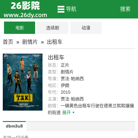
导航
搜索
电影
连续剧
动漫
首页
»
剧情片
»
出租车
出租车
状态：
正片
类型：
剧情片
导演：
贾法·帕纳西
地区：
伊朗
年代：
2015
主演：
贾法·帕纳西
剧情：
一辆黄色出租车行驶在德黑兰熙熙攘攘
的街道
展开
dbm3u8
支持一切设备