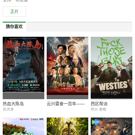
正片
猜你喜欢
热血大陈岛
云兴雷奋一百年——
西区帮派
苏洪涛
阿兰·泰勒
从陶澍到黄兴