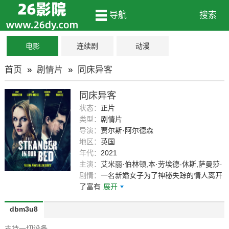
导航
搜索
电影
连续剧
动漫
首页
»
剧情片
»
同床异客
同床异客
状态：
正片
类型：
剧情片
导演：
贾尔斯·阿尔德森
地区：
英国
年代：
2021
主演：
艾米丽·伯林顿,本·劳埃德-休斯,萨曼莎·
邦德
剧情：
一名新婚女子为了神秘失踪的情人离开
了富有
展开
dbm3u8
支持一切设备