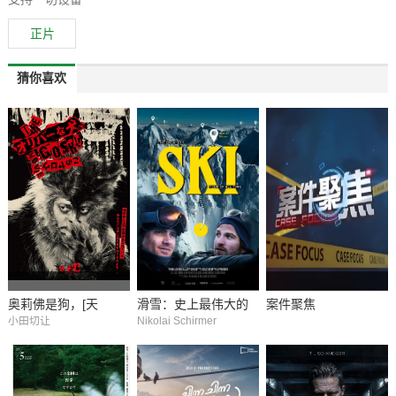
正片
猜你喜欢
奥莉佛是狗，[天
滑雪：史上最伟大的
案件聚焦
小田切让
Nikolai Schirmer
哪！！]这家伙 电影版
滑雪之旅