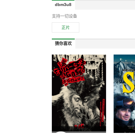
dbm3u8
支持一切设备
正片
猜你喜欢