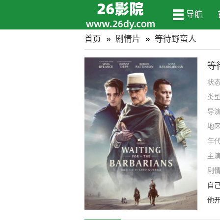
导航
首页
»
剧情片
»
等待野蛮人
等
状
类
导
地
年
主
奇,
剧
end
自
威尔
他