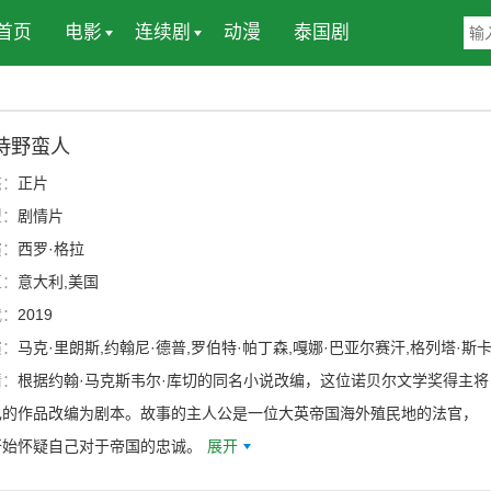
首页
电影
连续剧
动漫
泰国剧
待野蛮人
态：
正片
型：
剧情片
演：
西罗·格拉
区：
意大利,美国
代：
2019
演：
马克·里朗斯,约翰尼·德普,罗伯特·帕丁森,嘎娜·巴亚尔赛汗,格列塔·斯
大卫·丹席克,萨姆·里德,哈利·米尔林,比尔·米尔纳,Gursed Dalkhsuren,Tser
情：
根据约翰·马克斯韦尔·库切的同名小说改编，这位诺贝尔文学奖得主将
agva Purevdorj,Isabella Nefar,大卫·摩尔斯特,约瑟夫·朗,Nayef Rashed,
己的作品改编为剧本。故事的主人公是一位大英帝国海外殖民地的法官，
·柯班,法基·埃尔基尔,保罗·巴泽利
开始怀疑自己对于帝国的忠诚。
展开