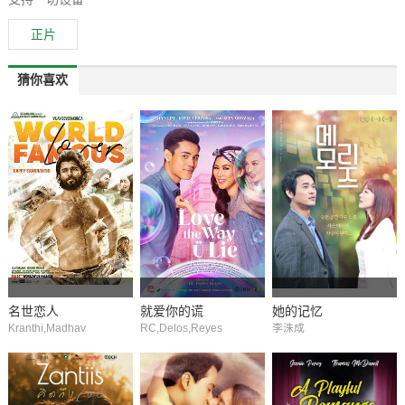
正片
猜你喜欢
名世恋人
就爱你的谎
她的记忆
Kranthi,Madhav
RC,Delos,Reyes
李洙成