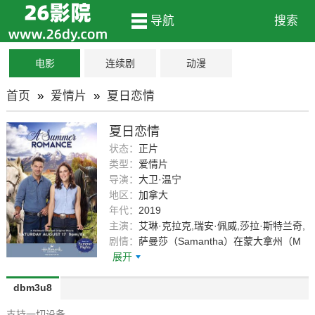
导航
搜索
电影
连续剧
动漫
首页
»
爱情片
»
夏日恋情
夏日恋情
状态：
正片
类型：
爱情片
导演：
大卫·温宁
地区：
加拿大
年代：
2019
主演：
艾琳·克拉克,瑞安·佩威,莎拉·斯特兰奇,
凯文·欧格雷迪,阿瓦·格雷斯·库珀,杰夫·古斯塔
剧情：
萨曼莎（Samantha）在蒙大拿州（M
夫森,Lucie,Guest,Liza,Huget,Michael,St.,Joh
展开
n,Smith,Jesse,Arthur,Carroll,Milo,Shandel,Va
ughn,Clements,史黛丽娜,鲁西奇,Trevor,Lern
dbm3u8
er,比利·威克曼
支持一切设备