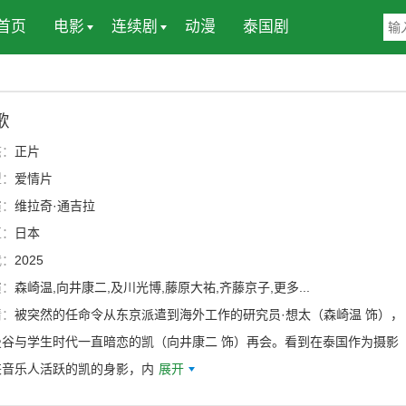
首页
电影
连续剧
动漫
泰国剧
歌
态：
正片
型：
爱情片
演：
维拉奇·通吉拉
区：
日本
代：
2025
演：
森崎温,向井康二,及川光博,藤原大祐,齐藤京子,更多...
情：
被突然的任命令从东京派遣到海外工作的研究员·想太（森崎温 饰），
曼谷与学生时代一直暗恋的凯（向井康二 饰）再会。看到在泰国作为摄影
兼音乐人活跃的凯的身影，内
展开