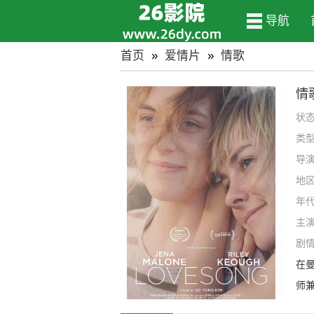
导航
首页
»
爱情片
»
情歌
情
状
类
导
地
年
主
剧
在
师