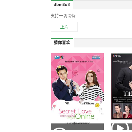
dbm3u8
支持一切设备
正片
猜你喜欢