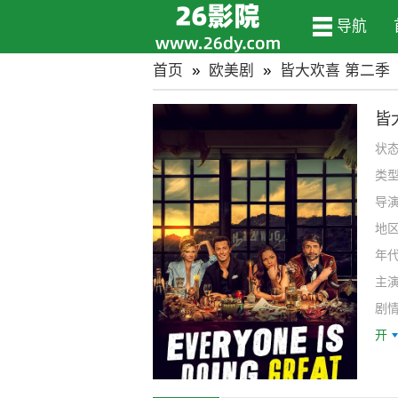
导航
首页
»
欧美剧
»
皆大欢喜 第二季
皆
状
类
导
地
年
主
里甘
剧
gt
开
·斯