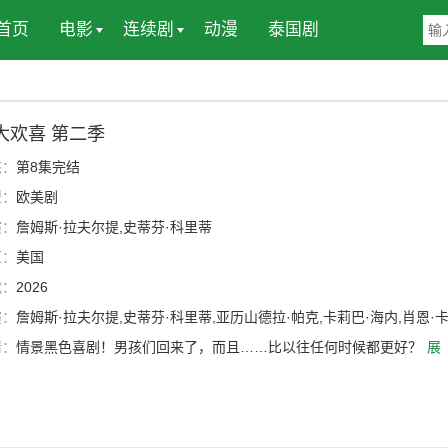
首页
电影
连续剧
动漫
泰国剧
大欢喜 第二季
态：
第8集完结
型：
欧美剧
演：
詹姆斯·拉夫尔提,史蒂芬·科里蒂
区：
美国
代：
2026
演：
詹姆斯·拉夫尔提,史蒂芬·科里蒂,亚历山德拉·帕克,卡莉巴·海内,肖恩·
,卡丽莎·斯特普尔斯,阿帕娜·布雷尔,Tom Fugedi,郑智麟,Phoenix Washin
情：
情景黑色喜剧！男孩们回来了，而且……比以往任何时候都更好？
展
on,布莱恩·格林伯格,杰西卡·麦克娜美,瑞斯·维克菲尔德,梅里特·帕特森,亚伦
塔顿