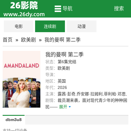
导航
搜索
电影
连续剧
动漫
首页
»
欧美剧
»
我的曼啊 第二季
我的曼啊 第二季
状态：
第6集完结
类型：
欧美剧
导演：
地区：
英国
年代：
2026
主演：
露茜·彭奇,乔安娜·拉姆利,菲利帕·邓恩,
塞缪尔·安德森,希沃恩·麦克斯维尼,罗森达·桑
剧情：
裁员潮来袭，面对现代青少年的种种困
德尔,Daniel Charles Doherty,Katie Kitson
扰——
展开
dbm3u8
支持一切设备