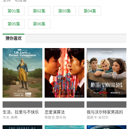
第01集
第02集
第03集
第04集
第05集
第06集
猜你喜欢
生活、拉里与不快乐
恋爱演算法
我与沃尔特家男孩的
杰夫·谢弗
陈胜吉,黎乐怡
莫妮卡·米切尔
的追求：一部美国史
生活 第三季