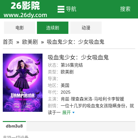
导航
搜索
电影
连续剧
动漫
首页
»
欧美剧
»
吸血鬼少女：少女吸血鬼
吸血鬼少女：少女吸血鬼
状态：
第16集完结
类型：
欧美剧
导演：
地区：
美国
年代：
2025
主演：
肯兹·理查森米洛·马哈利卡李智媛
剧情：
一位十几岁的吸血鬼女孩隐瞒身份，就
读于一
展开
dbm3u8
支持一切设备