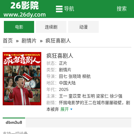
导航
搜索
电影
连续剧
动漫
首页
»
剧情片
»
疯狂喜剧人
疯狂喜剧人
状态：
正片
类型：
剧情片
导演：
田七 张晓琦 柳航
地区：
中国大陆
年代：
2025
主演：
王一 童苡萱 杜玉明 梁家仁 徐少强
剧情：
怀揣电影梦的王二在城市屡屡碰壁，剧
本被弃
展开
dbm3u8
支持一切设备