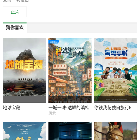
正片
猜你喜欢
地球宝藏
一城一味·透鲜的滇桂
你钱我花独自旅行5
周君