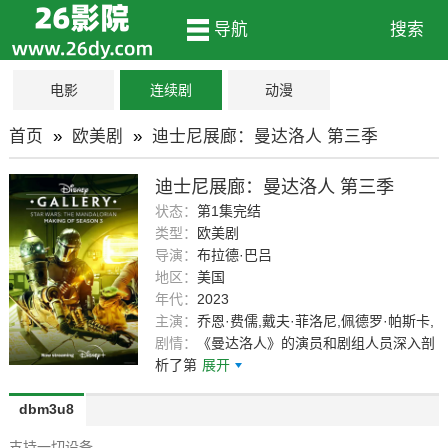
导航
搜索
电影
连续剧
动漫
首页
»
欧美剧
»
迪士尼展廊：曼达洛人 第三季
迪士尼展廊：曼达洛人 第三季
状态：
第1集完结
类型：
欧美剧
导演：
布拉德·巴吕
地区：
美国
年代：
2023
主演：
乔恩·费儒,戴夫·菲洛尼,佩德罗·帕斯卡,
吉娜·卡拉诺,江道格,布莱丝·达拉斯·霍华德
剧情：
《曼达洛人》的演员和剧组人员深入剖
析了第
展开
dbm3u8
支持一切设备