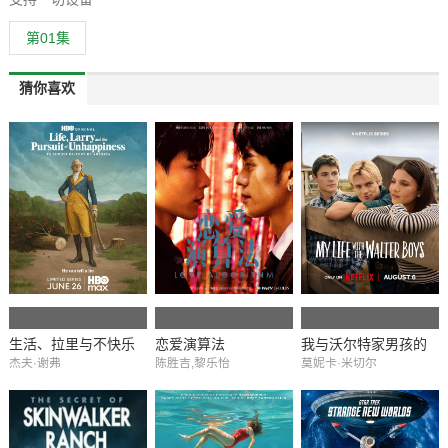
第01集
猜你喜欢
生活、拉里与不快乐
恋爱演算法
我与沃尔特家男孩的
杰夫·谢弗
陈胜吉,黎乐怡
莫妮卡·米切尔
的追求：一部美国史
生活 第三季