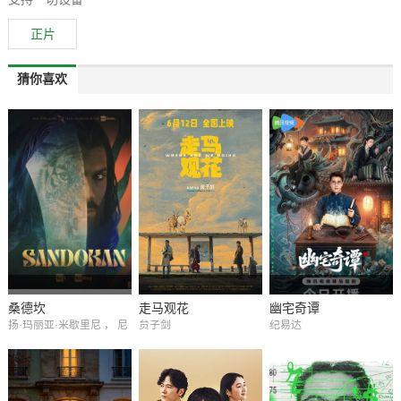
正片
猜你喜欢
桑德坎
走马观花
幽宅奇谭
扬·玛丽亚·米歇里尼 ， 尼
贠子剑
纪易达
古拉·阿班杰洛