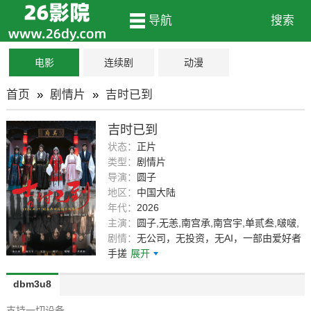
导航
搜索
电影
连续剧
动漫
首页
»
剧情片
»
吉时已到
吉时已到
状态：
正片
类型：
剧情片
导演：
圆子
地区：
中国大陆
年代：
2026
主演：
圆子,无恙,南宫承,南宫宇,单贰叁,啵啵,
灵川,花花,谢居海,吴国庆
剧情：
无公司，无投资，无AI，一部由爱好者
手搓
展开
dbm3u8
支持一切设备