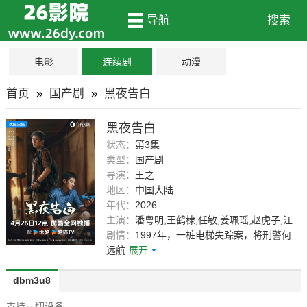
导航
搜索
电影
连续剧
动漫
首页
»
国产剧
»
黑夜告白
黑夜告白
状态：
第3集
类型：
国产剧
导演：
王之
地区：
中国大陆
年代：
2026
主演：
潘粤明,王鹤棣,任敏,姜珮瑶,赵虎子,江
奇霖,宋霄瑛子,郑奇,陈玺旭,刘闯,周大勇
剧情：
1997年，一桩电梯失踪案，将刑警何
远航
展开
dbm3u8
支持一切设备