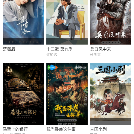
蓝嘴唇
十三邀 第九季
兵自风中来
许知远
侯明杰
马背上的银行
我当卧底这件事
三国小剧