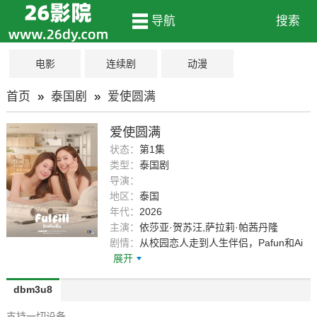
导航
搜索
电影
连续剧
动漫
首页
»
泰国剧
»
爱使圆满
爱使圆满
状态：
第1集
类型：
泰国剧
导演：
地区：
泰国
年代：
2026
主演：
依莎亚·贺苏汪,萨拉莉·帕茜丹隆
剧情：
从校园恋人走到人生伴侣，Pafun和Ai
展开
dbm3u8
支持一切设备