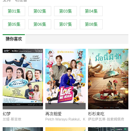
第01集
第02集
第03集
第04集
第05集
第06集
第07集
第08集
猜你喜欢
幻梦
再次相爱
杉杉来吃
兰娅·斯亚侬
Petch Warayu Rakkul、K
萨拉萨瓦蒂·翁索姆佩奇
hets Thunthup [