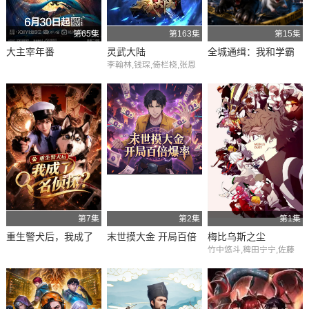
第65集
第163集
第15集
大主宰年番
灵武大陆
全城通缉：我和学霸
李翰林,钱琛,倚栏桡,张恩
的夺命猫鼠局
泽,赵熠彤,小浣,温溪,蔡娜,
齐璇,李哎,麻雀,黄玮,阿福,
杨昕燃
第7集
第2集
第1集
重生警犬后，我成了
末世摸大金 开局百倍
梅比乌斯之尘
竹中悠斗,稗田宁宁,佐藤
名侦探？
爆率
榛夏,坂泰斗,市川苍,堀金
苍平,松田飒水,三上枝织,
河濑茉希,厚地彩花,福原
绫香,大野智敬,本泉莉奈,