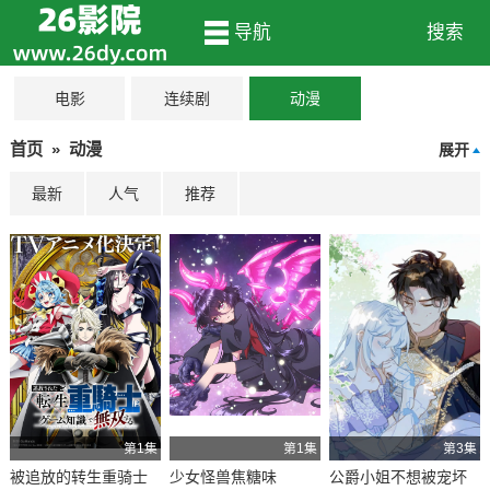
导航
搜索
电影
连续剧
动漫
首页
»
动漫
展开
最新
人气
推荐
第1集
第1集
第3集
被追放的转生重骑士
少女怪兽焦糖味
公爵小姐不想被宠坏