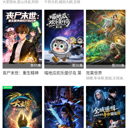
大冢刚央,若山诗音,阿部
千贺光莉,梶田大嗣,关根
用游戏知识开无双
菜摘子
明良,白石晴香,三石琴乃,
小西克幸,松井惠理子
第45集
第30集
第260集
丧尸末世：重生精神
​喵地瓜欢乐蛋仔岛 第
完美世界
锦鲤,李诗萌,楚越,文靖渊,
病院开始成神
三季
赵爽,聂曦映,卢力峰,胡霖,
徐雨豪,张如麟,李璐,史泽
鲲,詹永兵,刘琮,张思王之,
吕书君,赵俊凌,王敏纳,薛
羽峰,余芸