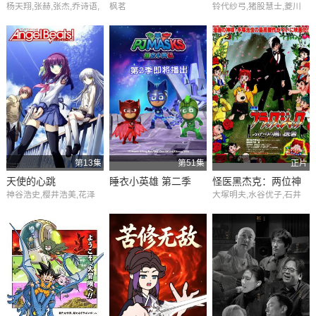
杨天翔,张赫,张杰,乔诗语,
枫茗
铃代纱弓,猪股慧士,菱川
娘
苏尚卿
花菜,丰崎爱生,富田美忧,
神谷浩史,金元寿子,朝井
彩加,小林裕介,久保由利
香,相马康一,菊池康弘,辻
亲八,大地叶
第13集
第51集
正片
天使的心跳
睡衣小英雄 第二季
怪医黑杰克：两位神
神谷浩史,樱井浩美,花泽
大塚明夫,水谷优子,石井
秘医师
香菜,木村良平,水岛大宙,
真,内海贤二,富田耕生,川
高木俊,斋藤枫子,牧野由
濑晶子,小野凉子,佐藤佑
依,增田裕生,迈克尔·里瓦
子,小林清志,野泽那智,伊
斯,德本英一郎,小林由美
藤美纪,绪方惠美,柚木凉
子,市来光弘,绪方惠美,泽
香,平山绫,青野武,有本钦
城美雪,喜多村英梨,松浦
隆,野上尤加奈,深见梨加,
千惠,阿澄佳奈,加藤英美
石井康嗣,江川央生,笹沼
里,东地宏树,绿川光,中原
晃,丸山美纪,石垣佑磨,兵