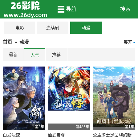
导航
搜索
电影
连续剧
动漫
首页
»
动漫
展开
最新
推荐
人气
第8集
第485集
第1集
白发沈辣
仙武帝尊
公主骑士是蛮族的新