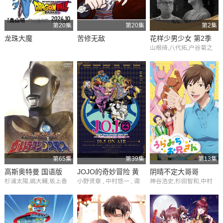
麻衣,恒松步,中田让治,藤
藤真子,百百麻子,川津泰
田咲,关智一,石田彰
彦,菅原淳一,三户耕三,小
野大辅,菊丸文太,手冢千
第20集
第20集
第2集
以子,阵内智则,大和田伸
龙珠大魔
苦修无敌
花样少男少女 第2季
也,鹿贺丈史
山根绮,八代拓,户谷菊之
介,梅原裕一郎,福山润,川
岛零士,内山昂辉,驹田航,
古屋亚南,日野聪,水中雅
章,榎木淳弥,子安武人
第65集
第39集
第13集
高斯奥特曼 国语版
JOJO的奇妙冒险 黄
阴晴不定大哥哥
杉浦太陽,嶋大輔,坂上香
小野贤章 , 中村悠一 , 诹
神谷浩史,杉田智和,中村
金之风
織,市瀬秀和,須藤公一,鈴
访部顺一 , 鸟海浩辅 , 山
悠一,宫野真守,水树奈奈,
木繭菓,須藤正裕
下大辉 , 榎木淳弥 , 千本
木村良平,铃村健一,小野
木彩花 , 小西克幸
大辅,三木真一郎,堀内贤
雄,花江夏树,高桥未奈美,