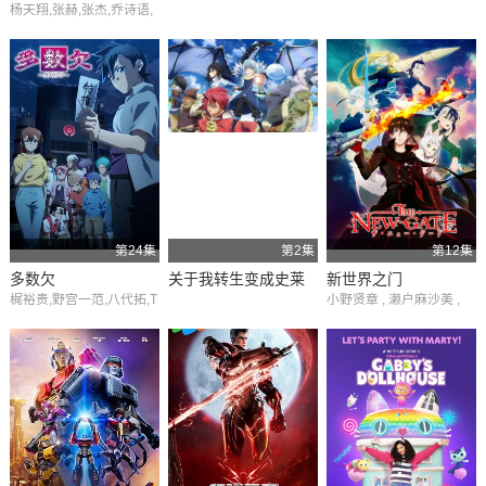
杨天翔,张赫,张杰,乔诗语,
新马甲 动态漫画
苏尚卿
第24集
第2集
第12集
多数欠
关于我转生变成史莱
新世界之门
梶裕贵,野宫一范,八代拓,T
小野贤章 , 濑户麻沙美 ,
姆这档事 第三季 特别
aku,Yashiro,中泽匡智,Ma
本渡枫 , 冈咲美保 , 比留
satomo,Nakazawa,野宫
篇
间俊哉 , 凉本秋穗 , 石原
一范,Kazunori,Nomiya,本
夏织 , Lynn , 星祐树 , 三
桥大辅,Motohashi,Daisuk
上哲 , 铃木达央 , 花泽香
e
菜