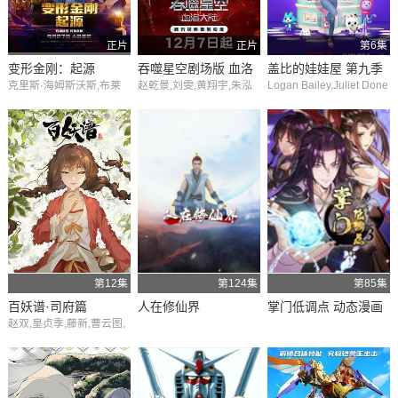
正片
正片
第6集
变形金刚：起源
吞噬星空剧场版 血洛
盖比的娃娃屋 第九季
克里斯·海姆斯沃斯,布莱
赵乾景,刘雯,黄翔宇,朱泓
Logan Bailey,Juliet Done
大陆
恩·泰里·亨利,斯嘉丽·约翰
熹,陆泊云,于宝伟,苏至豪,
nfeld,爱德华多·弗兰科,La
逊,科甘-迈克尔·凯,乔恩·
陈宇,孙常续,李长昊,韩曦,
ila Lockhart Kraner,Magg
哈姆,史蒂夫·布西密,劳伦
孙炜,程智超,王维帅,栾祥
ie Lowe,多诺万·巴顿,Jud
斯·菲什伯恩,凡妮莎·利古
瑾,张坤
e Schwartz,塔拉·斯特朗
力,乔恩·贝利,杰森·科诺皮
索斯,埃文·迈克尔·李,詹姆
斯·瑞马尔,小伊萨克·C.辛
格尔顿,史蒂夫·布卢姆,钟
金妮,乔什·库雷,Dillon,Bry
an,Misty,Lee
第12集
第124集
第85集
百妖谱·司府篇
人在修仙界
掌门低调点 动态漫画
赵双,皇贞季,藤新,曹云图,
第三季
常蓉珊