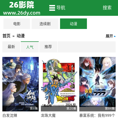
导航
搜索
电影
连续剧
动漫
首页
»
动漫
展开
最新
推荐
人气
第8集
第20集
第84集
白发沈辣
龙珠大魔
暴富系统：我有999个